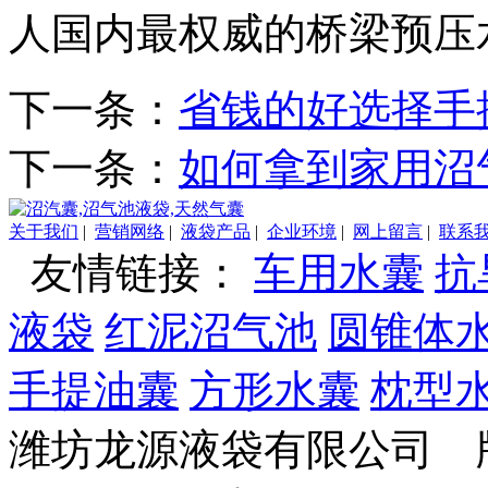
人国内最权威的桥梁预压
下一条：
省钱的好选择手
下一条：
如何拿到家用沼
关于我们
|
营销网络
|
液袋产品
|
企业环境
|
网上留言
|
联系
友情链接：
车用水囊
抗
液袋
红泥沼气池
圆锥体
手提油囊
方形水囊
枕型
潍坊龙源液袋有限公司 版