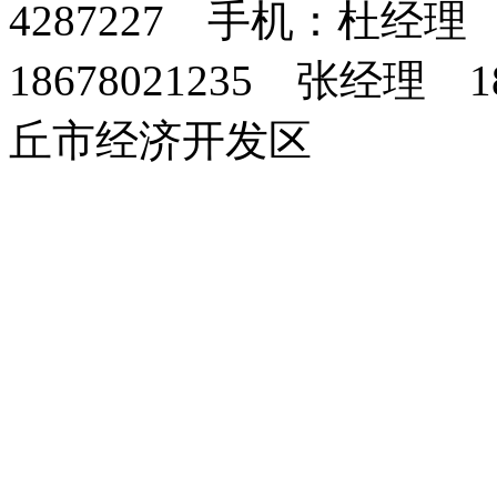
4287227 手机：杜经理 
18678021235 张经理 
丘市经济开发区
纤
灌
化
铁
大
钻
花
丹
干
电
电
墙
微
攻
免
维
装
粪
塔
姜
井
生
参
混
力
力
暖
耕
丝
烧
素
机
池
收
机
芽
收
砂
铁
塔
机
机
砖
械
获
机
获
浆
塔
机
机
机
生
产
线