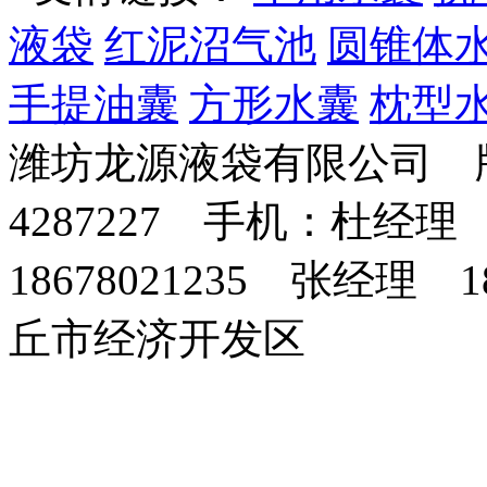
液袋
红泥沼气池
圆锥体
手提油囊
方形水囊
枕型
潍坊龙源液袋有限公司 版
4287227 手机：杜经理 
18678021235 张经理 
丘市经济开发区
纤
灌
化
铁
大
钻
花
丹
干
电
电
墙
微
攻
免
维
装
粪
塔
姜
井
生
参
混
力
力
暖
耕
丝
烧
素
机
池
收
机
芽
收
砂
铁
塔
机
机
砖
械
获
机
获
浆
塔
机
机
机
生
产