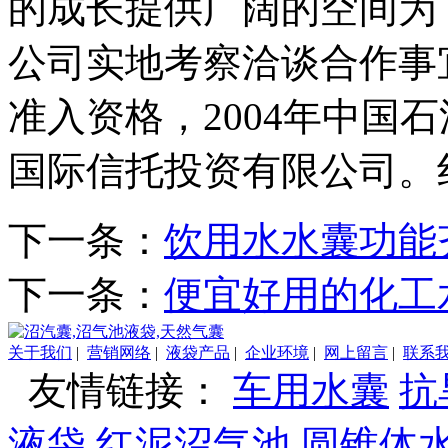
的成长提供广阔的空间为
公司实地考察洽谈合作事
准入资格，2004年中国
国际信托投资有限公司。
下一条：
饮用水水囊功能
下一条：
便宜好用的化工
关于我们
|
营销网络
|
液袋产品
|
企业环境
|
网上留言
|
联系
友情链接：
车用水囊
抗
液袋
红泥沼气池
圆锥体