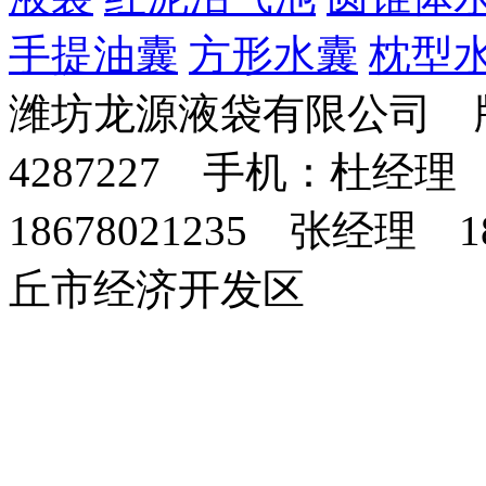
手提油囊
方形水囊
枕型
潍坊龙源液袋有限公司 版
4287227 手机：杜经理 
18678021235 张经理 
丘市经济开发区
纤
灌
化
铁
大
钻
花
丹
干
电
电
墙
微
攻
免
维
装
粪
塔
姜
井
生
参
混
力
力
暖
耕
丝
烧
素
机
池
收
机
芽
收
砂
铁
塔
机
机
砖
械
获
机
获
浆
塔
机
机
机
生
产
线